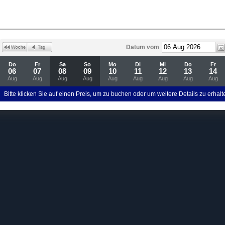
Datum vom
Do
Fr
Sa
So
Mo
Di
Mi
Do
Fr
06
07
08
09
10
11
12
13
14
Aug
Aug
Aug
Aug
Aug
Aug
Aug
Aug
Aug
Bitte klicken Sie auf einen Preis, um zu buchen oder um weitere Details zu erhalt