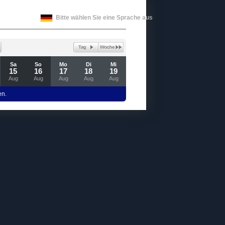
Bitte wählen Sie eine Sprache aus
Sa
So
Mo
Di
Mi
15
16
17
18
19
Aug
Aug
Aug
Aug
Aug
en.