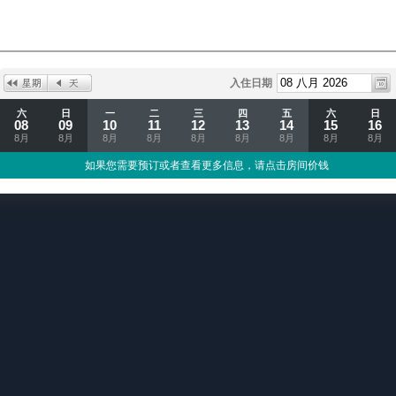
入住日期
六
日
一
二
三
四
五
六
日
08
09
10
11
12
13
14
15
16
8月
8月
8月
8月
8月
8月
8月
8月
8月
如果您需要预订或者查看更多信息，请点击房间价钱