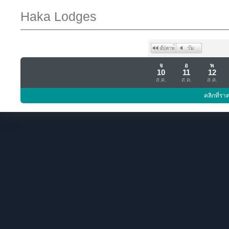
Haka Lodges
จ
อ
พ
10
11
12
ส.ค.
ส.ค.
ส.ค.
คลิกที่รา