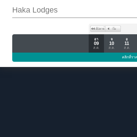
Haka Lodges
อา
จ
อ
09
10
11
ส.ค.
ส.ค.
ส.ค.
คลิกที่รา