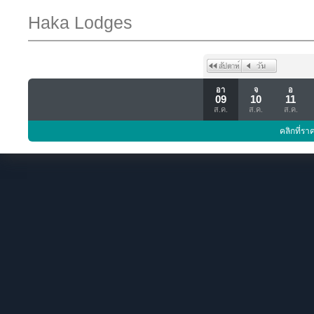
Haka Lodges
อา
จ
อ
09
10
11
ส.ค.
ส.ค.
ส.ค.
คลิกที่รา