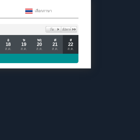
เลือกภาษา
อ
พ
พฤ
ศ
ส
18
19
20
21
22
ส.ค.
ส.ค.
ส.ค.
ส.ค.
ส.ค.