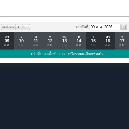
จากวันที่
อา
จ
อ
พ
พฤ
ศ
ส
อา
จ
09
10
11
12
13
14
15
16
17
ส.ค.
ส.ค.
ส.ค.
ส.ค.
ส.ค.
ส.ค.
ส.ค.
ส.ค.
ส.ค.
คลิกที่ราคาเพื่อทำการจองหรือรายละเอียดเพิ่มเติม