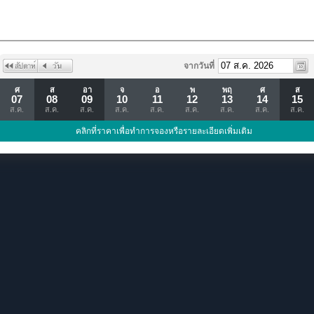
จากวันที่
ศ
ส
อา
จ
อ
พ
พฤ
ศ
ส
07
08
09
10
11
12
13
14
15
ส.ค.
ส.ค.
ส.ค.
ส.ค.
ส.ค.
ส.ค.
ส.ค.
ส.ค.
ส.ค.
คลิกที่ราคาเพื่อทำการจองหรือรายละเอียดเพิ่มเติม