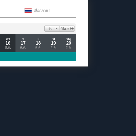
เลือกภาษา
อา
จ
อ
พ
พฤ
16
17
18
19
20
ส.ค.
ส.ค.
ส.ค.
ส.ค.
ส.ค.