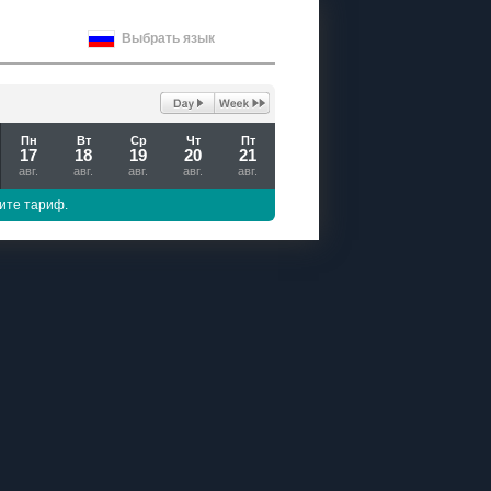
Выбрать язык
Пн
Вт
Ср
Чт
Пт
17
18
19
20
21
авг.
авг.
авг.
авг.
авг.
ите тариф.