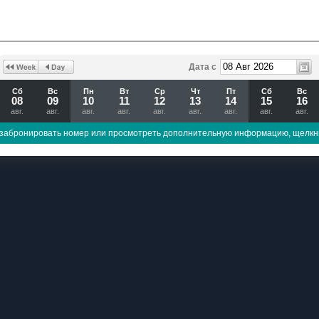
Дата с
Сб
Вс
Пн
Вт
Ср
Чт
Пт
Сб
Вс
08
09
10
11
12
13
14
15
16
авг.
авг.
авг.
авг.
авг.
авг.
авг.
авг.
авг.
забронировать номер или просмотреть дополнительную информацию, щелкн