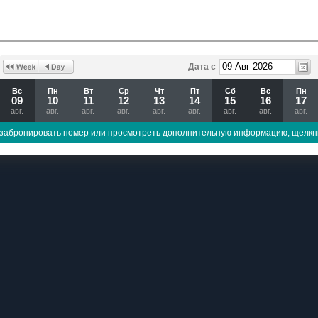
Дата с
Вс
Пн
Вт
Ср
Чт
Пт
Сб
Вс
Пн
09
10
11
12
13
14
15
16
17
авг.
авг.
авг.
авг.
авг.
авг.
авг.
авг.
авг.
забронировать номер или просмотреть дополнительную информацию, щелкн