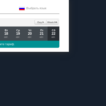
Выбрать язык
Вт
Ср
Чт
Пт
Сб
18
19
20
21
22
авг.
авг.
авг.
авг.
авг.
ите тариф.