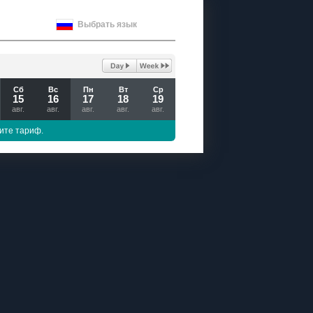
Выбрать язык
Сб
Вс
Пн
Вт
Ср
15
16
17
18
19
авг.
авг.
авг.
авг.
авг.
ите тариф.