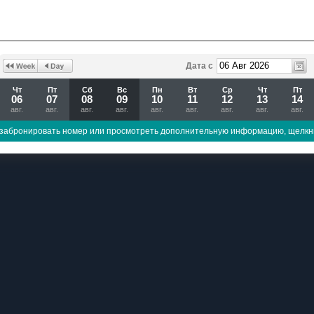
Дата с
Чт
Пт
Сб
Вс
Пн
Вт
Ср
Чт
Пт
06
07
08
09
10
11
12
13
14
авг.
авг.
авг.
авг.
авг.
авг.
авг.
авг.
авг.
забронировать номер или просмотреть дополнительную информацию, щелкн