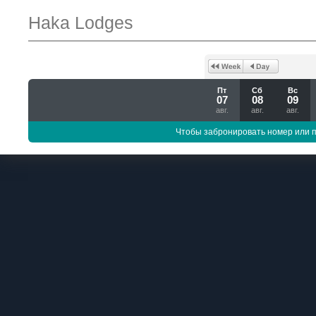
Haka Lodges
Пт
Сб
Вс
07
08
09
авг.
авг.
авг.
Чтобы забронировать номер или 