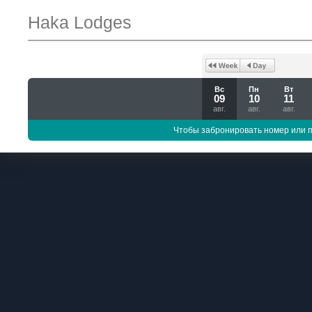
Haka Lodges
Вс
Пн
Вт
09
10
11
авг.
авг.
авг.
Чтобы забронировать номер или 