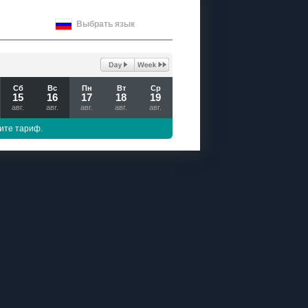
Выбрать язык
Сб
Вс
Пн
Вт
Ср
15
16
17
18
19
авг.
авг.
авг.
авг.
авг.
ите тариф.