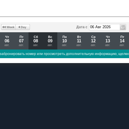
Дата с
Чт
Пт
Сб
Вс
Пн
Вт
Ср
Чт
Пт
06
07
08
09
10
11
12
13
14
авг.
авг.
авг.
авг.
авг.
авг.
авг.
авг.
авг.
забронировать номер или просмотреть дополнительную информацию, щелкн