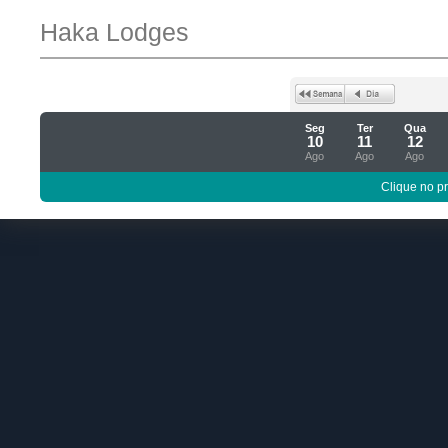
Haka Lodges
Seg
Ter
Qua
10
11
12
Ago
Ago
Ago
Clique no p