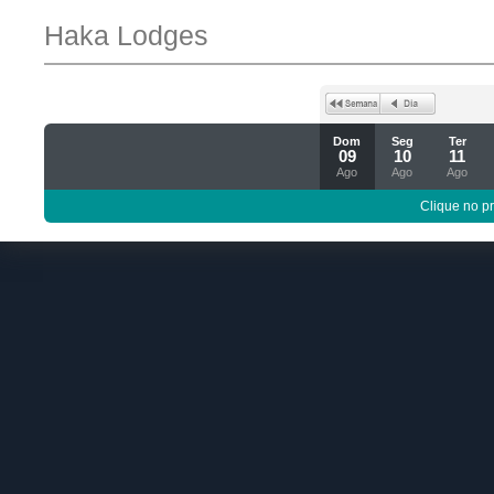
Haka Lodges
Dom
Seg
Ter
09
10
11
Ago
Ago
Ago
Clique no p