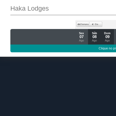
Haka Lodges
Sex
Sáb
Dom
07
08
09
Ago
Ago
Ago
Clique no p