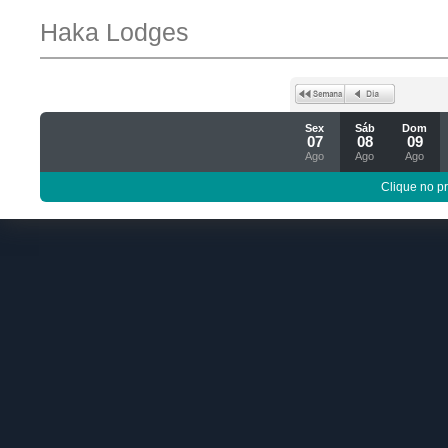
Haka Lodges
Sex
Sáb
Dom
07
08
09
Ago
Ago
Ago
Clique no p