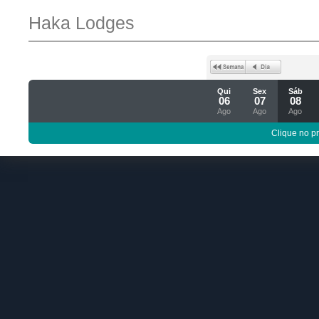
Haka Lodges
Qui
Sex
Sáb
06
07
08
Ago
Ago
Ago
Clique no p