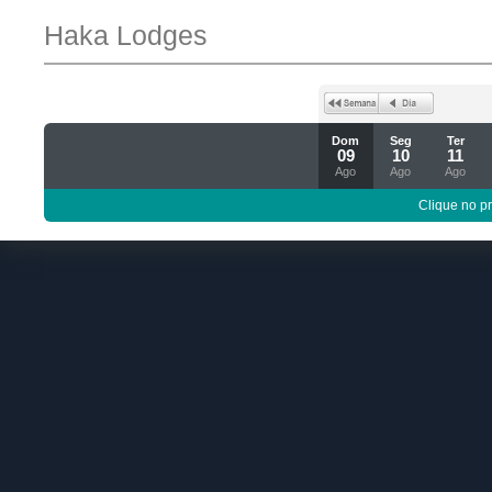
Haka Lodges
Dom
Seg
Ter
09
10
11
Ago
Ago
Ago
Clique no p