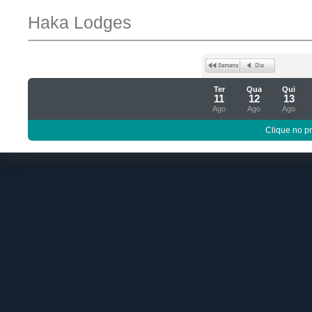
Haka Lodges
Ter
Qua
Qui
11
12
13
Ago
Ago
Ago
Clique no p