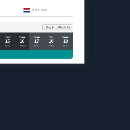
Kies taal
zat
zon
maa
din
woe
15
16
17
18
19
aug
aug
aug
aug
aug