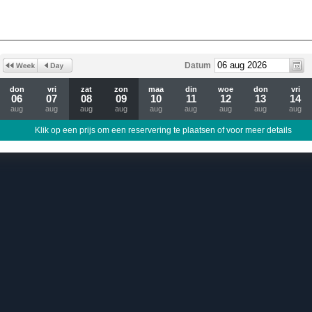
Datum
don
vri
zat
zon
maa
din
woe
don
vri
06
07
08
09
10
11
12
13
14
aug
aug
aug
aug
aug
aug
aug
aug
aug
Klik op een prijs om een reservering te plaatsen of voor meer details