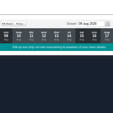
Datum
zon
maa
din
woe
don
vri
zat
zon
maa
09
10
11
12
13
14
15
16
17
aug
aug
aug
aug
aug
aug
aug
aug
aug
Klik op een prijs om een reservering te plaatsen of voor meer details