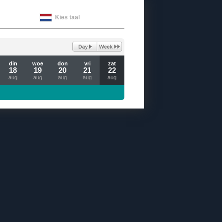
Kies taal
din
woe
don
vri
zat
18
19
20
21
22
aug
aug
aug
aug
aug