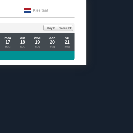
Kies taal
maa
din
woe
don
vri
17
18
19
20
21
aug
aug
aug
aug
aug