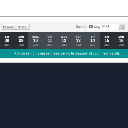
Datum
zat
zon
maa
din
woe
don
vri
zat
zon
08
09
10
11
12
13
14
15
16
aug
aug
aug
aug
aug
aug
aug
aug
aug
Klik op een prijs om een reservering te plaatsen of voor meer details