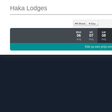
Haka Lodges
don
vri
zat
06
07
08
aug
aug
aug
Klik op een prijs om