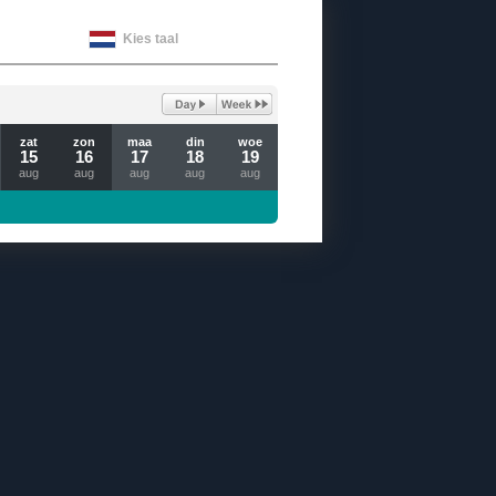
Kies taal
zat
zon
maa
din
woe
15
16
17
18
19
aug
aug
aug
aug
aug