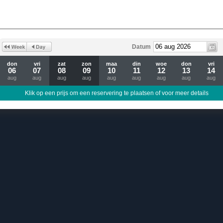
Datum
don
vri
zat
zon
maa
din
woe
don
vri
06
07
08
09
10
11
12
13
14
aug
aug
aug
aug
aug
aug
aug
aug
aug
Klik op een prijs om een reservering te plaatsen of voor meer details