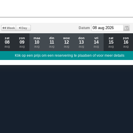
Datum
zat
zon
maa
din
woe
don
vri
zat
zon
08
09
10
11
12
13
14
15
16
aug
aug
aug
aug
aug
aug
aug
aug
aug
Klik op een prijs om een reservering te plaatsen of voor meer details