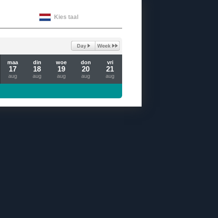
Kies taal
maa
din
woe
don
vri
17
18
19
20
21
aug
aug
aug
aug
aug