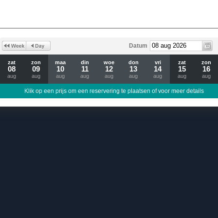
Datum
zat
zon
maa
din
woe
don
vri
zat
zon
08
09
10
11
12
13
14
15
16
aug
aug
aug
aug
aug
aug
aug
aug
aug
Klik op een prijs om een reservering te plaatsen of voor meer details