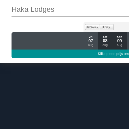
Haka Lodges
vri
zat
zon
07
08
09
aug
aug
aug
Klik op een prijs om