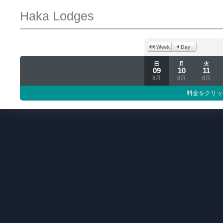
Haka Lodges
日
月
火
09
10
11
8月
8月
8月
料金をクリッ