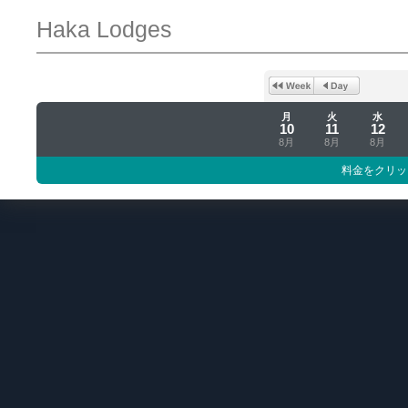
Haka Lodges
月
火
水
10
11
12
8月
8月
8月
料金をクリッ