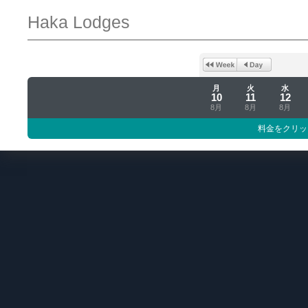
Haka Lodges
月
火
水
10
11
12
8月
8月
8月
料金をクリッ