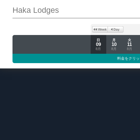
Haka Lodges
日
月
火
09
10
11
8月
8月
8月
料金をクリッ