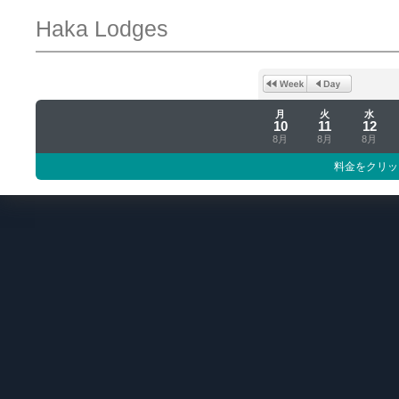
Haka Lodges
月
火
水
10
11
12
8月
8月
8月
料金をクリッ