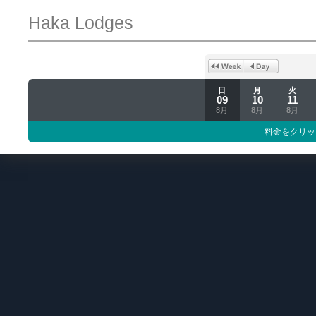
Haka Lodges
日
月
火
09
10
11
8月
8月
8月
料金をクリッ