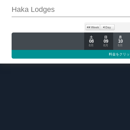
Haka Lodges
土
日
月
08
09
10
8月
8月
8月
料金をクリッ