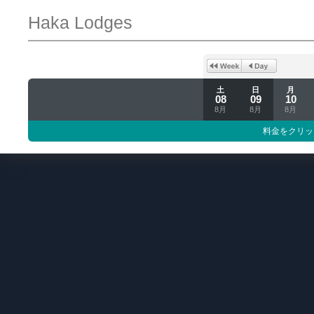
Haka Lodges
土
日
月
08
09
10
8月
8月
8月
料金をクリッ