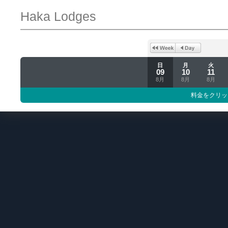
Haka Lodges
日
月
火
09
10
11
8月
8月
8月
料金をクリッ