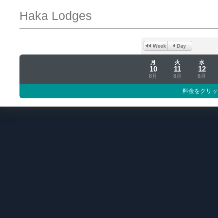
Haka Lodges
月
火
水
10
11
12
8月
8月
8月
料金をクリッ