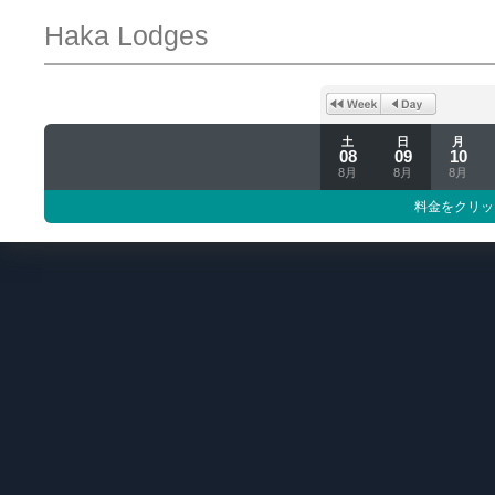
Haka Lodges
土
日
月
08
09
10
8月
8月
8月
料金をクリッ