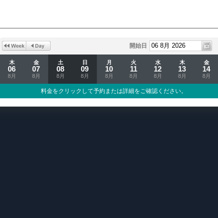
開始日
木
金
土
日
月
火
水
木
金
06
07
08
09
10
11
12
13
14
8月
8月
8月
8月
8月
8月
8月
8月
8月
料金をクリックして予約または詳細をご確認ください。