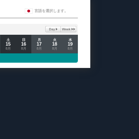
言語を選択します。
土
日
月
火
水
15
16
17
18
19
8月
8月
8月
8月
8月