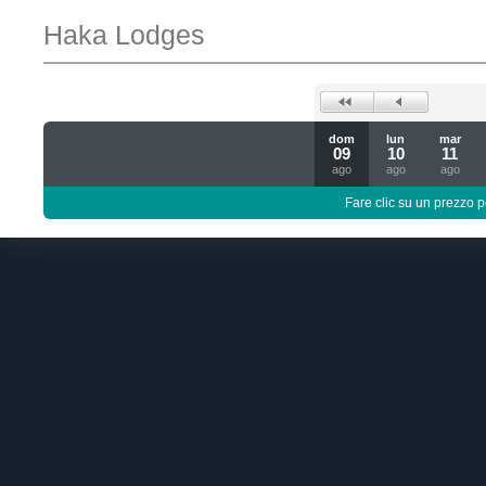
Haka Lodges
dom
lun
mar
09
10
11
ago
ago
ago
Fare clic su un prezzo pe