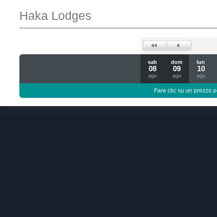
Haka Lodges
sab
dom
lun
08
09
10
ago
ago
ago
Fare clic su un prezzo pe