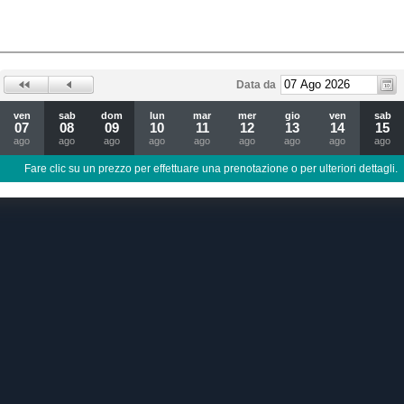
Data da
ven
sab
dom
lun
mar
mer
gio
ven
sab
07
08
09
10
11
12
13
14
15
ago
ago
ago
ago
ago
ago
ago
ago
ago
Fare clic su un prezzo per effettuare una prenotazione o per ulteriori dettagli.