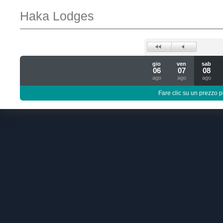
Haka Lodges
gio
ven
sab
06
07
08
ago
ago
ago
Fare clic su un prezzo pe