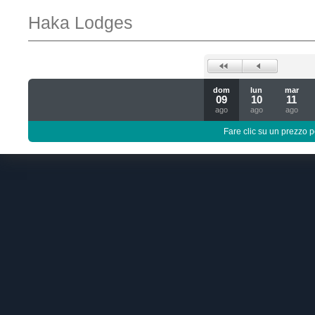
Haka Lodges
dom
lun
mar
09
10
11
ago
ago
ago
Fare clic su un prezzo pe