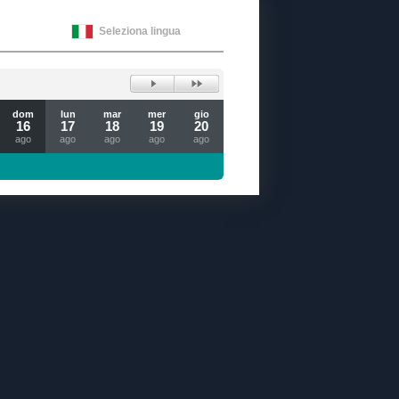
Seleziona lingua
dom
lun
mar
mer
gio
16
17
18
19
20
ago
ago
ago
ago
ago