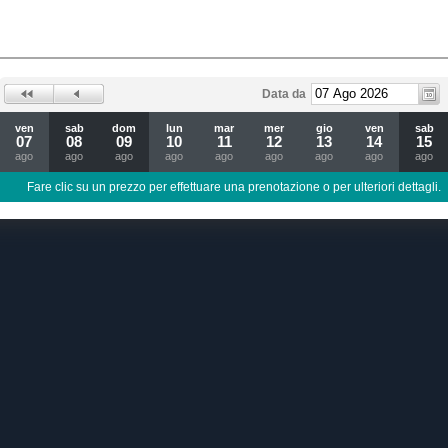
Data da
ven
sab
dom
lun
mar
mer
gio
ven
sab
07
08
09
10
11
12
13
14
15
ago
ago
ago
ago
ago
ago
ago
ago
ago
Fare clic su un prezzo per effettuare una prenotazione o per ulteriori dettagli.