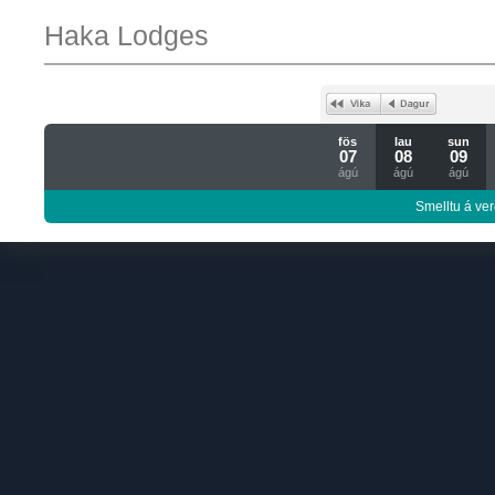
Haka Lodges
fös
lau
sun
07
08
09
ágú
ágú
ágú
Smelltu á ver