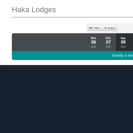
Haka Lodges
fim
fös
lau
06
07
08
ágú
ágú
ágú
Smelltu á ver