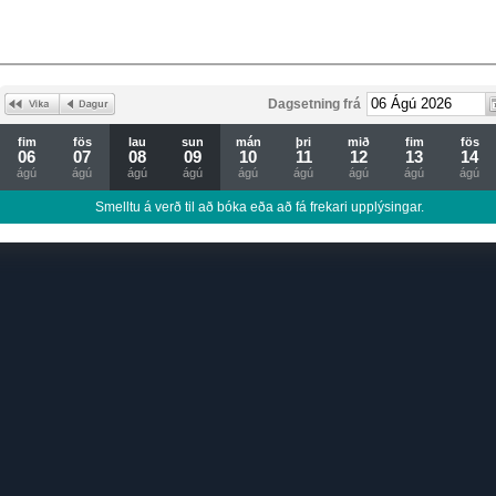
Dagsetning frá
fim
fös
lau
sun
mán
þri
mið
fim
fös
06
07
08
09
10
11
12
13
14
ágú
ágú
ágú
ágú
ágú
ágú
ágú
ágú
ágú
Smelltu á verð til að bóka eða að fá frekari upplýsingar.