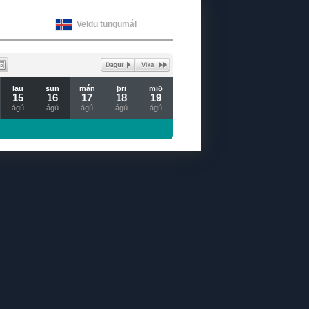
Veldu tungumál
lau
sun
mán
þri
mið
15
16
17
18
19
ágú
ágú
ágú
ágú
ágú