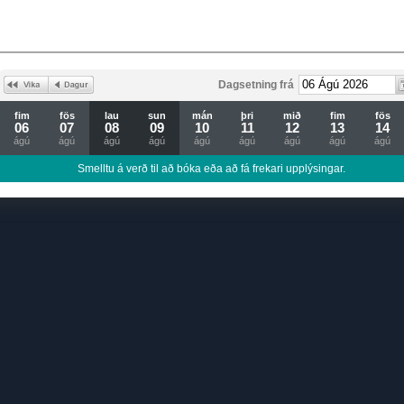
Dagsetning frá
fim
fös
lau
sun
mán
þri
mið
fim
fös
06
07
08
09
10
11
12
13
14
ágú
ágú
ágú
ágú
ágú
ágú
ágú
ágú
ágú
Smelltu á verð til að bóka eða að fá frekari upplýsingar.