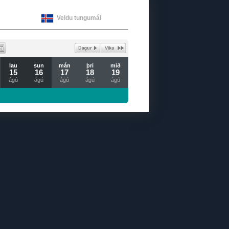
Veldu tungumál
lau
sun
mán
þri
mið
15
16
17
18
19
ágú
ágú
ágú
ágú
ágú